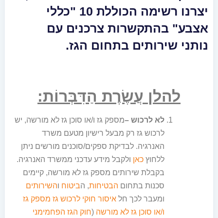
יצרנו רשימה הכוללת 10 "כללי
אצבע" בהתקשרות צרכנים עם
נותני שירותים בתחום הגז.
להלן עֲשֶׂרֶת הַדִּבְּרוֹת:
לא לרכוש –
מספק גז ו/או סוכן גז לא מורשה, יש
לרכוש גז רק מבעל רישיון מטעם משרד
האנרגיה. לבדיקת ספקים/סוכנים מורשים ניתן
ללחוץ
כאן
ולקבל מידע עדכני ממשרד האנרגיה.
בקבלת שירותים מספק גז לא מורשה, קיימים
סכנות בתחום
הבטיחות
, ה
ביטוח
ו
השירותים
ומעבר לכך חל
איסור חוקי לרכוש גז מספק גז
ו/או סוכן גז לא מורשה
(
חוק הגז הפחמימני