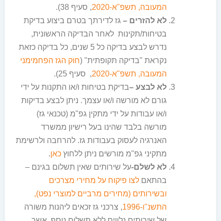
המעובה, תשפ"א-2020
, סעיף 38).
לא להזרים –
גז לדירתך בטרם ביצוע בדיקת
בטיחות/תקינות לאחר הבדיקה הראשונית,
נדרש לבצע בדיקה כל 5 שנים, כל בדיקה כזאת
נקראת "בדיקה תקופתית" (
חוק הגז הפחמימני
המעובה, תשפ"א-2020
, סעיף 25).
לא לבצע –
בדיקת בטיחות ו/או התקנות על ידי
גורם לא מורשה ו/או עצמך. ניתן לבצע בדיקות
ו/או עבודות על ידי מתקין גפ"מ (טכנאי גז)
מורשה בלבד שהינו בעל רישיון ממשרד
האנרגיה לעסוק בעבודות גז. להרחבה ולרשימת
מתקיני גפ"מ מורשים ניתן ללחוץ
כאן
.
לא לשלם-
על שירותים שאין תשלום בגינם
–
בהתאם
לצו פיקוח על מחירי מצרכים
ובשירותים (מחירים מרביים למוצרי נפט),
התשנ"ו-1996
, צרכני גז זכאים ליהנות משורה
של שירותים נלווים ללא תשלום נוסף, אשר