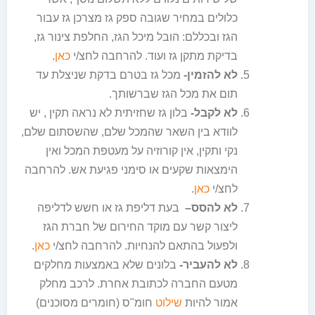
כלולים במחיר שגובה ספק גז מצרכן גז עבור
הגז ובכללם: הובל מיכל הגז, החלפת צינור גז,
בדיקת מתקן גז ועוד. להרחבה לחצ/י
כאן
.
לא להזמין-
מכל גז בטרם בדקת שניצלת עד
תום את מכל הגז שברשותך.
לא לקבל-
בלון גז שחזיתית לא נראה תקין , יש
לוודא בין השאר שהמכל שלם, שהשסתום שלם,
נקי ותקין, אין קורוזיה על מעטפת המכל ואין
הימצאות שקעים או סימני פגיעת אש. להרחבה
לחצ/י
כאן
.
לא להסס
–
בעת דליפת גז או חשש לדליפה
ליצור קשר עם מוקד החירום של חברת הגז
ולפעול בהתאם להנחיות. להרחבה לחצ/י
כאן
.
לא להעביר-
בלונים שלא באמצעות מחלקים
מטעם החברה לכתובת אחרת. לרכב מחלק
אמור להיות
שילוט
חומ"ס (חומרים מסוכנים)