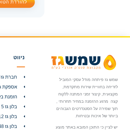
להורדת הטו
ניווט
חברת גז 
שמש גז פיתחה מודל עסקי המוביל
אספקת גז /7
לזריחה בחוויית שירות מתקדמת,
מקצועית, קיצור זמני המתנה ללקוח
הזמנת בלו
קצה מרגע ההזמנה במחיר תחרותי ,
בלון גז 5 קילו
תוך שמירה על הסטנדרטים הגבוהים
ביותר של איכות ובטיחות.
בלון גז 12 ק"ג
בלון גז 48 ק"ג
יש לציין כי התוכן המובא באתר מוצע