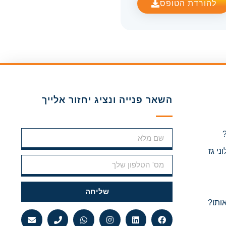
להורדת הטופס
השאר פנייה ונציג יחזור אלייך
י גז
שליחה
אותו?