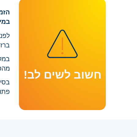
הזמ
במיד
לפני
ברז 
במקר
מהסב
חשוב לשים לב!
בסיו
פתו