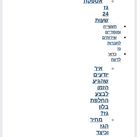
אספקת
גז
24
שעות
תעשייה
ומוסדיים
שירותים
לחברות
גז
כדאי
לדעת
איך
יודעים
שהגיע
הזמן
לבצע
החלפת
בלון
גז?
מחיר
הגז
וכיצד