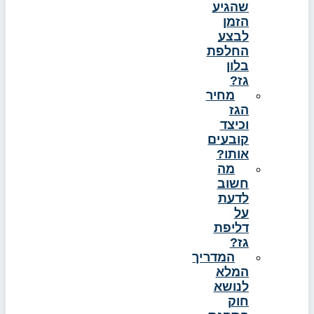
שהגיע
הזמן
לבצע
החלפת
בלון
גז?
מחיר
הגז
וכיצד
קובעים
אותו?
מה
חשוב
לדעת
על
דליפת
גז?
המדריך
המלא
לנושא
חוק