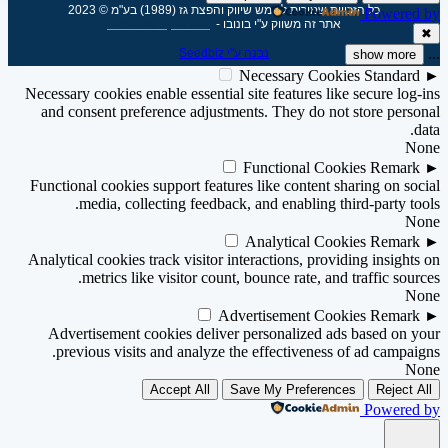
כל הזכויות שמורות לשמש שיווק והפצת גז (1989) בע"מ © 2023
Powered by
אתר זה משווק ע"י בונובו -
חברת קידום אורגני
✖
...
נבנה ע"י Seedbiz
show more
Necessary Cookies
Standard
►
Necessary cookies enable essential site features like secure log-ins
and consent preference adjustments. They do not store personal
data.
None
Functional Cookies
Remark
►
Functional cookies support features like content sharing on social
media, collecting feedback, and enabling third-party tools.
None
Analytical Cookies
Remark
►
Analytical cookies track visitor interactions, providing insights on
metrics like visitor count, bounce rate, and traffic sources.
None
Advertisement Cookies
Remark
►
Advertisement cookies deliver personalized ads based on your
previous visits and analyze the effectiveness of ad campaigns.
None
Accept All
Save My Preferences
Reject All
Powered by