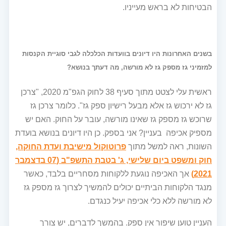
הבטיחות לא בראש מעייניו.
בשנים האחרונות היו דיונים בוועדות הכלכלה לגבי סוגיית הקנסות
למזמיני גז מספק גז לא מורשה, מה דעתך בנושא?
ראשית עלי לצטט מתוך סעיף 38 לחוק הגפ"מ 2020, "צרכן
גז לא ירכוש גז אלא מבעל רישיון ספק גז". כלומר צרכן גז
שרוכש גז מספק גז שאינו מורשה, עובר על החוק. האם יש
מספיק אכיפה בעניין? אני בספק. כן היו דיונים בנושא בועדת
השונות, ראה למשל מתוך
פרוטוקול מישיבת ועדת החוקה,
חוק ומשפט ביום שלישי, ג' בטבת התשפ"ב (07 בדצמבר
2021)
אך האכיפה נוגעת ללקוחות מסחריים בלבד, כאשר
מנגד הלקוחות הביתיים יכולים להמשיך לצרוך גז מספק גז
לא מורשה ללא כלי אכיפה יעיל כנגדם.
העניין טוען שיפור אין ספק. בהמשך לדברים, יש צורך