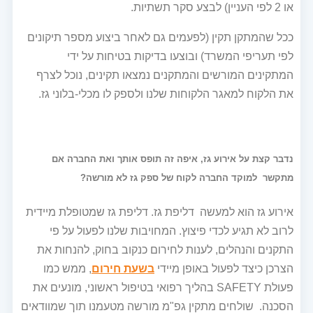
או 2 לפי העניין) לבצע סקר תשתיות.
ככל שהמתקן תקין (לפעמים גם לאחר ביצוע מספר תיקונים
לפי תעריפי המשרד) ובוצעו בדיקות בטיחות על ידי
המתקינים המורשים והמתקנים נמצאו תקינים, נוכל לצרף
את הלקוח למאגר הלקוחות שלנו ולספק לו מכלי-בלוני גז.
נדבר קצת על אירוע גז, איפה זה תופס אותך ואת החברה אם
מתקשר למוקד החברה לקוח של ספק גז לא מורשה?
אירוע גז הוא למעשה דליפת גז. דליפת גז שמטופלת מיידית
לרוב לא תגיע לכדי פיצוץ. המחויבות שלנו לפעול על פי
התקנים והנהלים, לענות לחירום כנקוב בחוק, להנחות את
הצרכן כיצד לפעול באופן מיידי
בשעת חירום
, ממש כמו
פעולת SAFETY בהליך רפואי בטיפול ראשוני, מונעים את
הסכנה. שולחים מתקין גפ"מ מורשה מטעמנו תוך שמוודאים