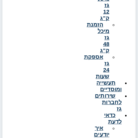
גז
12
ק"ג
הזמנת
מיכל
גז
48
ק"ג
אספקת
גז
24
שעות
תעשייה
ומוסדיים
שירותים
לחברות
גז
כדאי
לדעת
איך
יודעים