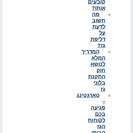
קובעים
אותו?
מה
חשוב
לדעת
על
דליפת
גז?
המדריך
המלא
לנושא
חוק
התקנת
בלוני
גז
טארגטינג
–
פגיעה
בכם
לקוחות
הגז
הביתי