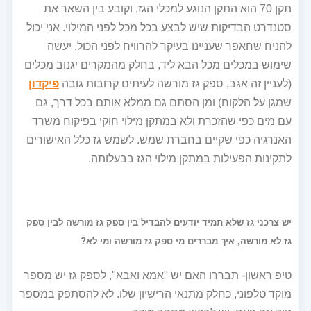
תקן 70 הוא התקן הנוגע למכלי הגז, וקובע בין השאר את
סטנדרט הבדיקות שיש לבצע בכל מכל לפני המילוי. אני יכול
להניח שחאפר שעניינו בעיקר להרוויח לפני הכול, יעשה
שימוש במכלים מכל הבא ליד, בחלק מהמקרים יגנוב מכלים
(לעניין זה אגב, ספק גז מורשה לעיתים קרובות גובה
פיקדון
שמגן על הלקוח) ומן הסתם גם ממלא אותם בכל דרך, גם
עם מים כפי שהזכרת ולא במתקן מילוי חוקי בפיקוח משרד
האנרגיה כפי שקיים בחברת שמש. לשמש גז כלל האישורים
לתקינות הפעילות במתקן מילוי הגז בבעלותה.
יש צרכני גז שלא תמיד יודעים להבדיל בין ספק גז מורשה לבין ספק
גז לא מורשה, איך מבררים מי ספק גז מורשה ומי לא?
טיפ ראשון- תבררו האם יש "אמא ואבא", לספק גז יש מספר
מוקד טלפוני, כחלק מתנאי הרישיון שלו. לא להסתפק במספר