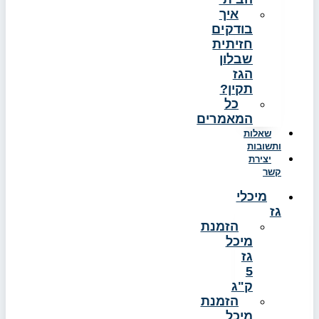
איך
בודקים
חזיתית
שבלון
הגז
תקין?
כל
המאמרים
שאלות
ותשובות
יצירת
קשר
מיכלי
גז
הזמנת
מיכל
גז
5
ק"ג
הזמנת
מיכל