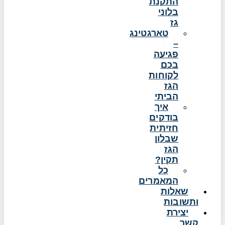
התקנת
בלוני
גז
טארגטינג
–
פגיעה
בכם
לקוחות
הגז
הביתי
איך
בודקים
חזיתית
שבלון
הגז
תקין?
כל
המאמרים
שאלות
ותשובות
יצירת
קשר