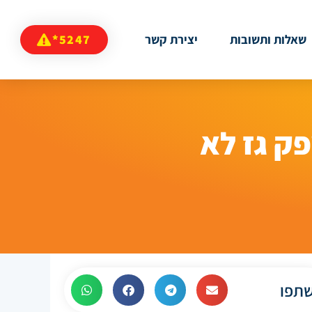
שאלות ותשובות
יצירת קשר
5247*
פק גז לא
תפו