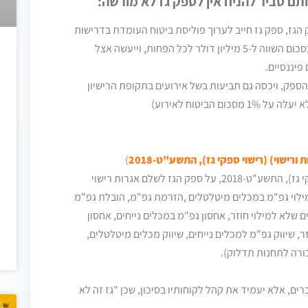
תם סביר להניח אין לספק גז לא מורשה
:
גז, ספק גז חייב לערוך פוליסת ביטוח העומדת בדרישות
החוק. הביטוח יכלול כיסוי חבות בשל כל אירוע בסכום השווה ל-5 מיליון דולר לכל הפחות, וייעשה אצל
פיננסיים.
ספק, ויכסה גם תביעות בשל אירועים בתקופת הרישיון
הביטוח לאירוע)
ורישוי) (רישוי ספקי גז), התשע"ט-2018
)
בהתאם לתקנות הגז (בטיחות ורישוי) (רישוי ספקי גז), התשע"ט-2018, על ספק הגז לשלם אגרות רישוי
ילוי גפ"מ במכלים מיטלטלים ,הזרמת גפ"מ, הובלת גפ"מ
שלא למילוי חוזר, אחסון גפ"מ במכלים נייחים, אחסון
, שיווק גפ"מ למכלים נייחים, שיווק מכלים מיטלטלים,
בורה לתחנות תדלוק).
ם, אלא יעמיד את קהל לקוחותיו בסיכון, שכן "גז זה לא