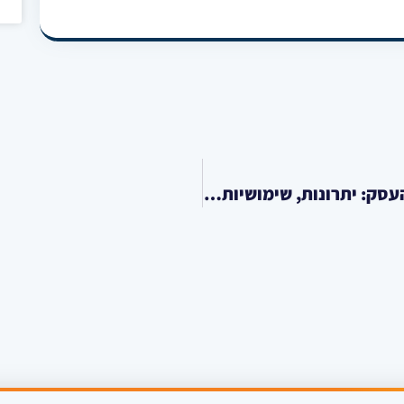
שימוש בגז גפ"מ בתחומי התעשייה ובתי העסק: יתרונות, שימושיות ושירותי אספקה