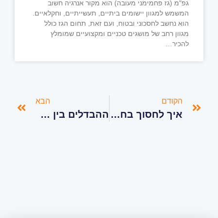
גפ"מ (גז פחמימני מעובה) הוא מקור אנרגיה חשוב
המשמש למגוון יישומים ביתיים, תעשייתיים, וחקלאיים.
הוא נחשב לחסכוני ובטוח, ועם זאת, תחום הגז כולל
מגוון רחב של מושגים טכניים ומקצועיים שמומלץ
להכיר…
הקודם
הבא
איך לחסוך בחשבון הגז?
ההבדלים בין ספק גז מורשה לבין ספק גז לא מורשה "חאפר"