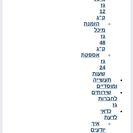
גז
12
ק"ג
הזמנת
מיכל
גז
48
ק"ג
אספקת
גז
24
שעות
תעשייה
ומוסדיים
שירותים
לחברות
גז
כדאי
לדעת
איך
יודעים