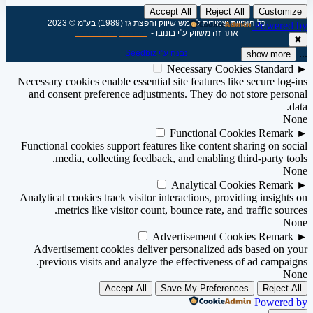
Accept All
Reject All
Customize
כל הזכויות שמורות לשמש שיווק והפצת גז (1989) בע"מ © 2023
Powered by
אתר זה משווק ע"י בונובו -
חברת קידום אורגני
✖
...
נבנה ע"י Seedbiz
show more
Necessary Cookies
Standard
►
Necessary cookies enable essential site features like secure log-ins
and consent preference adjustments. They do not store personal
data.
None
Functional Cookies
Remark
►
Functional cookies support features like content sharing on social
media, collecting feedback, and enabling third-party tools.
None
Analytical Cookies
Remark
►
Analytical cookies track visitor interactions, providing insights on
metrics like visitor count, bounce rate, and traffic sources.
None
Advertisement Cookies
Remark
►
Advertisement cookies deliver personalized ads based on your
previous visits and analyze the effectiveness of ad campaigns.
None
Accept All
Save My Preferences
Reject All
Powered by