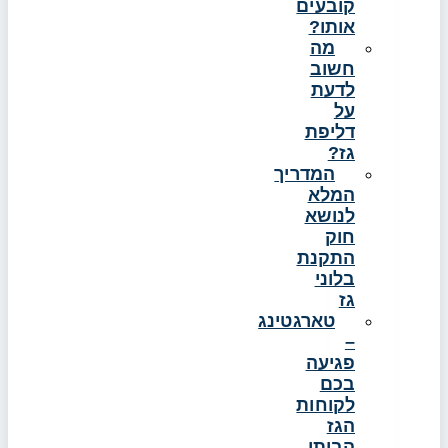
קובעים
אותו?
מה
חשוב
לדעת
על
דליפת
גז?
המדריך
המלא
לנושא
חוק
התקנת
בלוני
גז
טארגטינג
–
פגיעה
בכם
לקוחות
הגז
הביתי