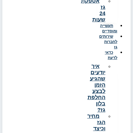
אספקת
גז
24
שעות
תעשייה
ומוסדיים
שירותים
לחברות
גז
כדאי
לדעת
איך
יודעים
שהגיע
הזמן
לבצע
החלפת
בלון
גז?
מחיר
הגז
וכיצד