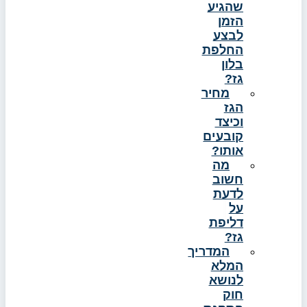
שהגיע
הזמן
לבצע
החלפת
בלון
גז?
מחיר
הגז
וכיצד
קובעים
אותו?
מה
חשוב
לדעת
על
דליפת
גז?
המדריך
המלא
לנושא
חוק