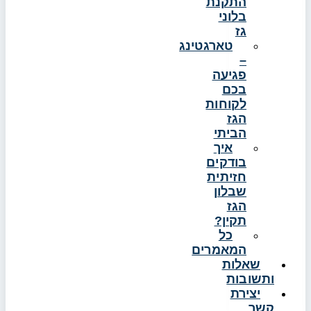
התקנת
בלוני
גז
טארגטינג
–
פגיעה
בכם
לקוחות
הגז
הביתי
איך
בודקים
חזיתית
שבלון
הגז
תקין?
כל
המאמרים
שאלות
ותשובות
יצירת
קשר