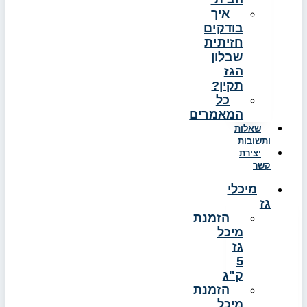
איך
בודקים
חזיתית
שבלון
הגז
תקין?
כל
המאמרים
שאלות
ותשובות
יצירת
קשר
מיכלי
גז
הזמנת
מיכל
גז
5
ק"ג
הזמנת
מיכל