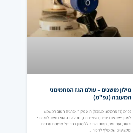
מילון מושגים – עולם הגז הפחמימני
המעובה (גפ"מ)
גפ"מ (גז פחמימני מעובה) הוא מקור אנרגיה חשוב המשמש
למגוון יישומים ביתיים, תעשייתיים, וחקלאיים. הוא נחשב לחסכוני
ובטוח, ועם זאת, תחום הגז כולל מגוון רחב של מושגים טכניים
ומקצועיים שמומלץ להכיר…