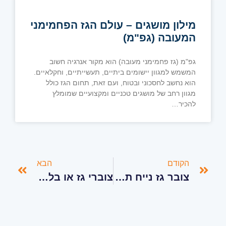
מילון מושגים – עולם הגז הפחמימני
המעובה (גפ"מ)
גפ"מ (גז פחמימני מעובה) הוא מקור אנרגיה חשוב
המשמש למגוון יישומים ביתיים, תעשייתיים, וחקלאיים.
הוא נחשב לחסכוני ובטוח, ועם זאת, תחום הגז כולל
מגוון רחב של מושגים טכניים ומקצועיים שמומלץ
להכיר…
הקודם
הבא
צובר גז נייח תת קרקעי לבנייני מגורים – הנחיות כלליות למתכנן / אדריכל
צוברי גז או בלוני גז?