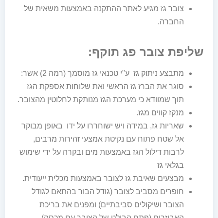
צובר גז מגיע לאתר ההתקנה באמצעות משאית של
החברה.
שליפת צובר פג תוקף:
מתבצע ניתוק גז ע"י טכנאי גז מוסמך (רמה 2) אשר:
סוגר את הברז גז הראשי ואת שלוחות אספקת הגז
תוך שמוודא כי מערכת הגז מנותקת לחלוטין מהצובר.
מנקז קווים מגז.
שאריות גז, במידה ויש ישוחררו על ידו באופן מבוקר
אל שטח פתוח עם נקיטת אמצעי זהירות מרבים,
לרבות דילול הגז באמצעות מים ובקרה על ידי שימוש
בגלאי גז
מבצעים שאיבת גז לצובר באמצעות מכלית ייעודית.
חופרים מסביב לצובר (גודל הבור בהתאם לגודל
הצובר ושיקולים סביבתיים) ומפנים את בריכת
האביזרים (פתח הבולט של הצובר עם מכסה)