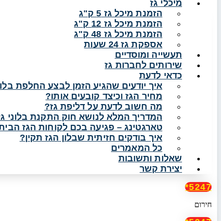
מיכלי גז
הזמנת מיכל גז 5 ק"ג
הזמנת מיכל גז 12 ק"ג
הזמנת מיכל גז 48 ק"ג
אספקת גז 24 שעות
תעשייה ומוסדיים
שירותים לחברות גז
כדאי לדעת
איך יודעים שהגיע הזמן לבצע החלפת בלון
מחיר הגז וכיצד קובעים אותו?
מה חשוב לדעת על דליפת גז?
המדריך המלא לנושא חוק התקנת בלוני גז
טארגטינג – פגיעה בכם לקוחות הגז הביתי
איך בודקים חזיתית שבלון הגז תקין?
כל המאמרים
שאלות ותשובות
יצירת קשר
5247*
חירום